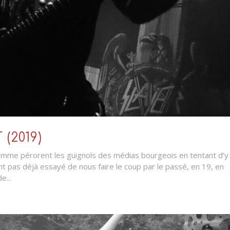
(2019)
 comme pérorent les guignols des médias bourgeois en tentant d’y
 ont pas déjà essayé de nous faire le coup par le passé, en 19, en
e...