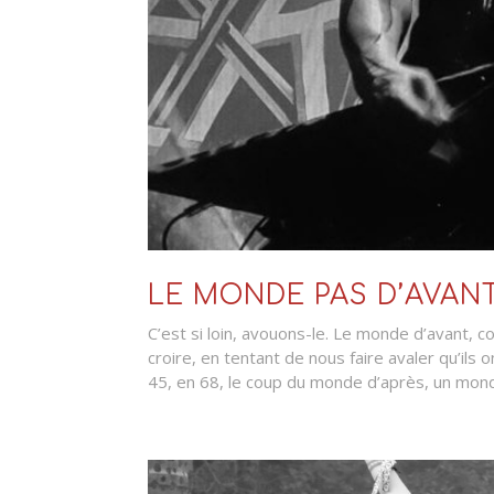
LE MONDE PAS D’AVANT 
C’est si loin, avouons-le. Le monde d’avant,
croire, en tentant de nous faire avaler qu’ils
45, en 68, le coup du monde d’après, un mond