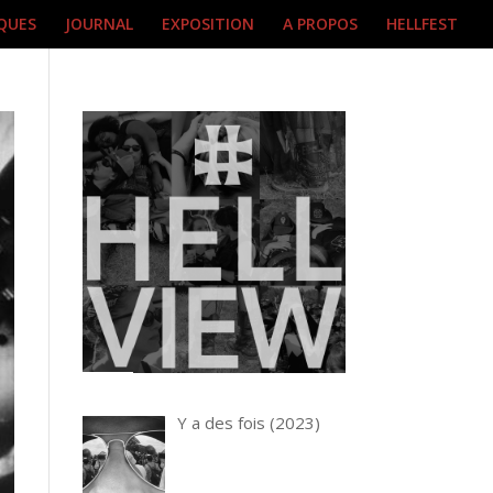
QUES
JOURNAL
EXPOSITION
A PROPOS
HELLFEST
Y a des fois (2023)