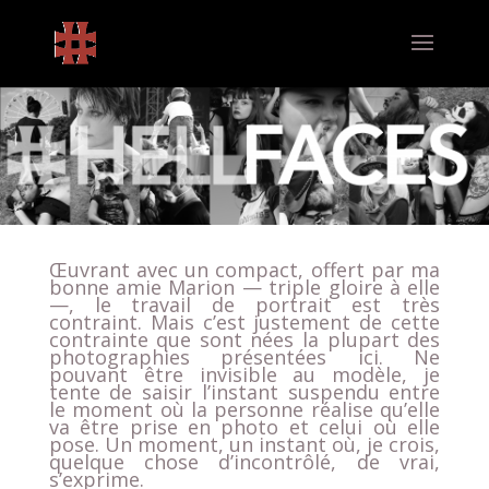
Œuvrant avec un compact, offert par ma
bonne amie Marion — triple gloire à elle
—, le travail de portrait est très
contraint. Mais c’est justement de cette
contrainte que sont nées la plupart des
photographies présentées ici. Ne
pouvant être invisible au modèle, je
tente de saisir l’instant suspendu entre
le moment où la personne réalise qu’elle
va être prise en photo et celui où elle
pose. Un moment, un instant où, je crois,
quelque chose d’incontrôlé, de vrai,
s’exprime.