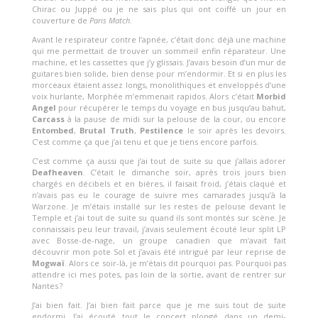
Chirac ou Juppé ou je ne sais plus qui ont coiffé un jour en
couverture de
Paris Match
.
Avant le respirateur contre l’apnée, c’était donc déjà une machine
qui me permettait de trouver un sommeil enfin réparateur. Une
machine, et les cassettes que j’y glissais. J’avais besoin d’un mur de
guitares bien solide, bien dense pour m’endormir. Et si en plus les
morceaux étaient assez longs, monolithiques et enveloppés d’une
voix hurlante, Morphée m’emmenait rapidos. Alors c’était
Morbid
Angel
pour récupérer le temps du voyage en bus jusqu’au bahut,
Carcass
à la pause de midi sur la pelouse de la cour, ou encore
Entombed
,
Brutal Truth
,
Pestilence
le soir après les devoirs.
C’est comme ça que j’ai tenu et que je tiens encore parfois.
C’est comme ça aussi que j’ai tout de suite su que j’allais adorer
Deafheaven
. C’était le dimanche soir, après trois jours bien
chargés en décibels et en bières, il faisait froid, j’étais claqué et
n’avais pas eu le courage de suivre mes camarades jusqu’à la
Warzone. Je m’étais installé sur les restes de pelouse devant le
Temple et j’ai tout de suite su quand ils sont montés sur scène. Je
connaissais peu leur travail, j’avais seulement écouté leur split LP
avec Bosse-de-nage, un groupe canadien que m’avait fait
découvrir mon pote Sol et j’avais été intrigué par leur reprise de
Mogwaï
. Alors ce soir-là, je m’étais dit pourquoi pas. Pourquoi pas
attendre ici mes potes, pas loin de la sortie, avant de rentrer sur
Nantes ?
J’ai bien fait. J’ai bien fait parce que je me suis tout de suite
endormi. J’ai écouté tout le concert plongé dans un demi-