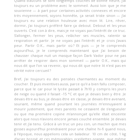
Quand d’aucuns se sont longtemps couchés de bonne heure, j’ai
toujours eu un problème avec le sommeil.
Aussi loin que je me
souvienne — à part pour certaines activités connexes et encore
très moyennement, soyons honnête, ça serait triste sinon — j’ai
toujours eu une relation houleuse avec mon lit. Lire, rêver,
dormir, j’ai toujours préféré faire ça debout. Debout et les yeux
ouverts. C’est con à dire, mais je ne voyais pas l’intérêt de ce truc.
S’allonger, fermer les yeux, relâcher ses muscles, ralentir sa
respiration et partir. Je ne voyais pas l’intérêt et je crois j’avais
peur. Partir O.K., mais partir où ? Et puis — je le comprends
aujourd’hui, je le comprends maintenant que j’ai besoin de
chausser chaque nuit un masque façon Dark Vador pour ne pas
arrêter de respirer dans mon sommeil — partir O.K., mais qui
nous dit que l’on va revenir, qui nous dit que notre lit n’est pas en
vérité notre cercueil ?
Bref, j’ai toujours eu des pensées charmantes au moment du
coucher. Et puis inventives aussi, parce qu’il a bien fallu composer,
parce que le car pour le lycée passait à 7h10 y compris les jours
de neige ou quand il faisait -15 °C et que je devais bien y être. Je
devais être au bus, je devais être en classe, je devais être avenant,
souriant, même quand pourtant les journées m’ennuyaient à
mourir justement, que mes parents ne cessaient de s’engueuler
ou que ma première copine m’annonçait qu’elle était enceinte
alors que nous n’avions encore jamais couché ensemble. Je devais
tenir et j’ai tenu. Grâce à un truc un peu con, un machin que mes
gosses aujourd’hui prendraient pour une chaîne hi-fi quand nous,
à l’époque, nous appelions cela un baladeur. 10 cm de côté, 1 kg
d’acier brossé et ces mémorables oreillettes orange, que même