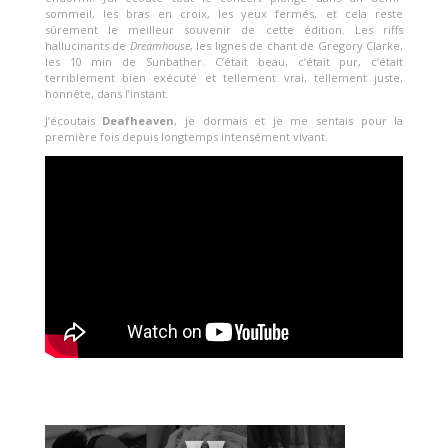
sommeil, les bras en croix, les yeux fermés, et cela reste
sûrement le meilleur souvenir de cette édition. Les riffs
hallucinants de
Dreamhouse
, les lignes de chant de Gregory Clarke,
les 10 min de Sunbather. C’était beau, c’était pur, c’était
terriblement bien exécuté et tellement vrai, tellement juste,
honnête, dans l’instant.
J’écoutais
Deafheaven
, je dormais et je me sentais pour la
première fois depuis longtemps intensément vivant.